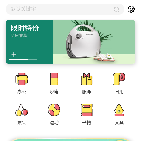
默认关键字
办公
家电
服饰
日用
蔬果
运动
书籍
文具