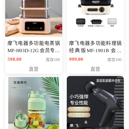
摩飞电器多功能电蒸锅
摩飞电器多功能料理锅
MF-H03D-12G 会员专享
经典版MF-1901B 会员
价398元
专享价399元
598.00
999.00
库存100
库存100
直营
直营