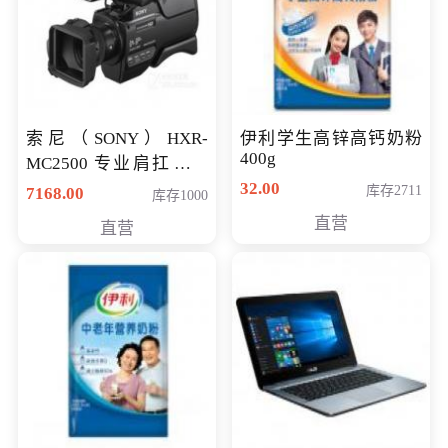
索尼（SONY）HXR-
伊利学生高锌高钙奶粉
400g
MC2500 专业肩扛式存
储卡全高清摄录一体机
32.00
库存2711
7168.00
库存1000
婚庆 直播 团拜会 专业高
直营
直营
清入门级摄像机