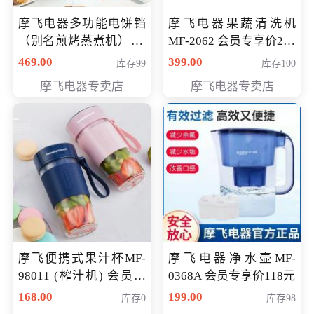
摩飞电器多功能电饼铛
摩飞电器果蔬清洗机
（别名煎烤蒸煮机） 型
MF-2062 会员专享价268
号MF-8888B 会员专享
元
469.00
399.00
库存99
库存100
价389元
摩飞电器专卖店
摩飞电器专卖店
摩飞便携式果汁杯MF-
摩飞电器净水壶MF-
98011 (榨汁机) 会员专
0368A 会员专享价118元
享价138元
168.00
199.00
库存0
库存98