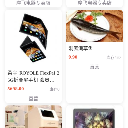
摩飞电器专卖店
摩飞电器专卖店
洞庭湖草鱼
9.90
库存480
直营
柔宇 ROYOLE FlexPai 2
5G折叠屏手机 会员专享
购买价格 4998元
5698.00
库存0
直营