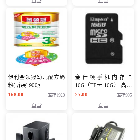
直营
直营
伊利金领冠幼儿配方奶
金仕顿手机内存卡
粉(听装) 900g
16G（TF卡 16G） 高速
卡 CLASS 10
168.00
25.00
库存1920
库存905
直营
直营