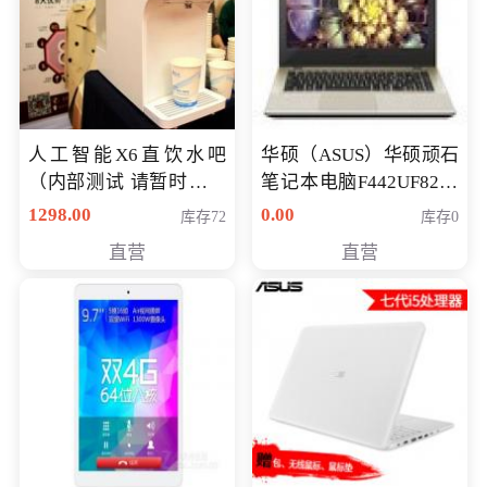
人工智能X6直饮水吧
华硕（ASUS）华硕顽石
（内部测试 请暂时不要
笔记本电脑F442UF8250
购买）
八代独显轻薄办公商务
1298.00
0.00
库存72
库存0
游戏笔记本 火爆推荐
直营
直营