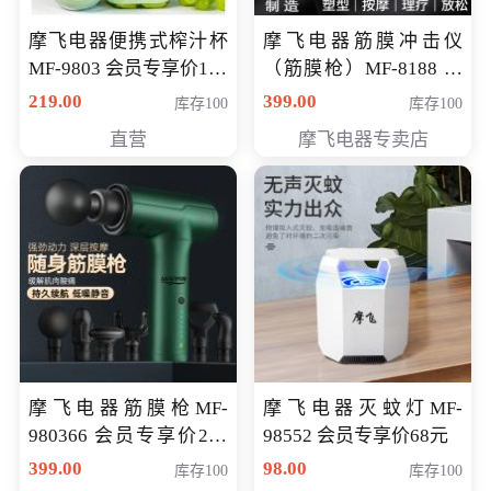
摩飞电器便携式榨汁杯
摩飞电器筋膜冲击仪
MF-9803 会员专享价138
（筋膜枪）MF-8188 会
元
员专享价268元
219.00
399.00
库存100
库存100
直营
摩飞电器专卖店
摩飞电器筋膜枪MF-
摩飞电器灭蚊灯MF-
980366 会员专享价299
98552 会员专享价68元
元
399.00
98.00
库存100
库存100