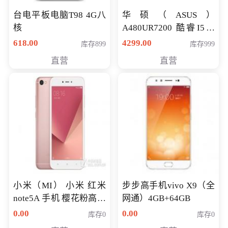
台电平板电脑T98 4G八
华硕（ASUS）
核
A480UR7200 酷睿I5超
薄学生办公游戏独显笔
618.00
4299.00
库存899
库存999
记本电脑 金色 I5-7200
直营
直营
NV930-2G独
小米（MI） 小米 红米
步步高手机vivo X9（全
note5A 手机 樱花粉高配
网通）4GB+64GB
版 全网通(3G+32G)
0.00
0.00
库存0
库存0