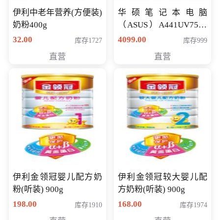
伊利中老年营养(方便装)
华硕笔记本电脑
奶粉400g
（ASUS）A441UV7500
顽石（7代i7-7500U 4G
32.00
4099.00
库存1727
库存999
500G GT920MX 独显）
直营
直营
14英寸
伊利金领冠婴儿配方奶
伊利金领冠较大婴儿配
粉(听装) 900g
方奶粉(听装) 900g
198.00
168.00
库存1910
库存1974