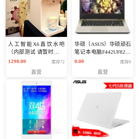
人工智能X6直饮水吧
华硕（ASUS）华硕顽石
（内部测试 请暂时不要
笔记本电脑F442UF8250
购买）
八代独显轻薄办公商务
1298.00
0.00
库存72
库存0
游戏笔记本 火爆推荐
直营
直营