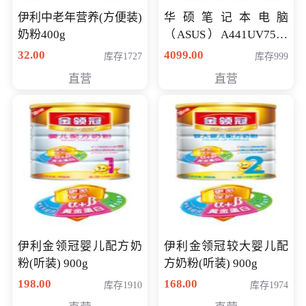
伊利中老年营养(方便装)
华硕笔记本电脑
奶粉400g
（ASUS）A441UV7500
顽石（7代i7-7500U 4G
32.00
4099.00
库存1727
库存999
500G GT920MX 独显）
直营
直营
14英寸
伊利金领冠婴儿配方奶
伊利金领冠较大婴儿配
粉(听装) 900g
方奶粉(听装) 900g
198.00
168.00
库存1910
库存1974