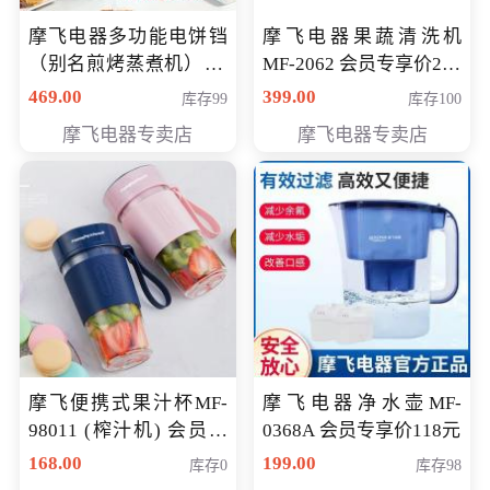
摩飞电器多功能电饼铛
摩飞电器果蔬清洗机
（别名煎烤蒸煮机） 型
MF-2062 会员专享价268
号MF-8888B 会员专享
元
469.00
399.00
库存99
库存100
价389元
摩飞电器专卖店
摩飞电器专卖店
摩飞便携式果汁杯MF-
摩飞电器净水壶MF-
98011 (榨汁机) 会员专
0368A 会员专享价118元
享价138元
168.00
199.00
库存0
库存98