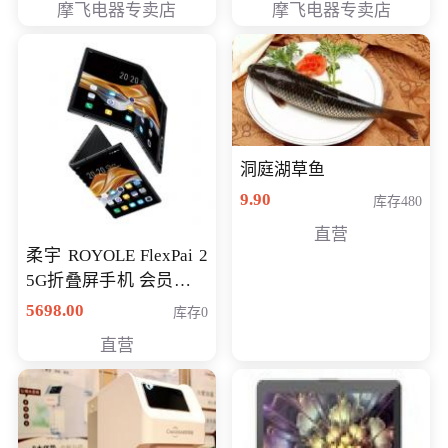
摩飞电器专卖店
摩飞电器专卖店
洞庭湖草鱼
9.90
库存480
直营
柔宇 ROYOLE FlexPai 2
5G折叠屏手机 会员专享
购买价格 4998元
5698.00
库存0
直营