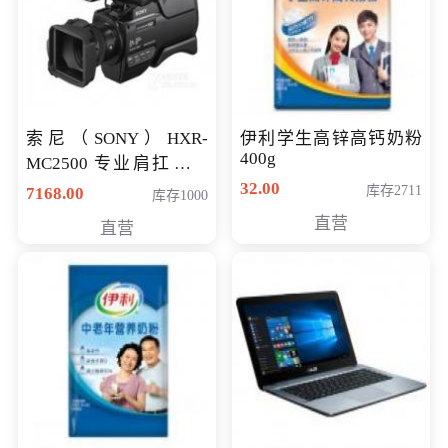
索尼（SONY）HXR-
伊利学生高锌高钙奶粉
400g
MC2500 专业肩扛式存
储卡全高清摄录一体机
32.00
库存2711
7168.00
库存1000
婚庆 直播 团拜会 专业高
直营
直营
清入门级摄像机