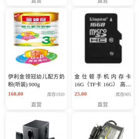
直营
直营
伊利金领冠幼儿配方奶
金仕顿手机内存卡
粉(听装) 900g
16G（TF卡 16G） 高速
卡 CLASS 10
168.00
25.00
库存1920
库存905
直营
直营