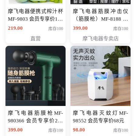
摩飞电器便携式榨汁杯
摩飞电器筋膜冲击仪
MF-9803 会员专享价138
（筋膜枪）MF-8188 会
元
员专享价268元
219.00
399.00
库存100
库存100
直营
摩飞电器专卖店
摩飞电器筋膜枪MF-
摩飞电器灭蚊灯MF-
980366 会员专享价299
98552 会员专享价68元
元
399.00
98.00
库存100
库存100