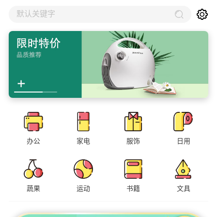
默认关键字
办公
家电
服饰
日用
蔬果
运动
书籍
文具