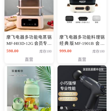
摩飞电器多功能电蒸锅
摩飞电器多功能料理锅
MF-H03D-12G 会员专享
经典版MF-1901B 会员
价398元
专享价399元
598.00
999.00
库存100
库存100
直营
直营