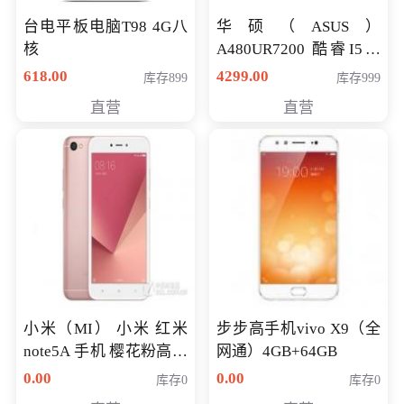
台电平板电脑T98 4G八
华硕（ASUS）
核
A480UR7200 酷睿I5超
薄学生办公游戏独显笔
618.00
4299.00
库存899
库存999
记本电脑 金色 I5-7200
直营
直营
NV930-2G独
小米（MI） 小米 红米
步步高手机vivo X9（全
note5A 手机 樱花粉高配
网通）4GB+64GB
版 全网通(3G+32G)
0.00
0.00
库存0
库存0